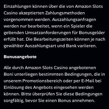
Einzahlungen können über die von Amazon Slots
Casino akzeptierten Zahlungsmethoden
vorgenommen werden. Auszahlungsanfragen
werden nur bearbeitet, wenn ein Spieler die
geltenden Umsatzanforderungen für Bonusgelder
erfüllt hat. Die Bearbeitungszeiten können je nach
gewählter Auszahlungsart und Bank variieren.
Bonusangebote
Alle durch Amazon Slots Casino angebotenen
Boni unterliegen bestimmten Bedingungen, die in
unserem Promotionsbereich oder per E-Mail bei
Einlösung des Angebots eingesehen werden
können. Bitte überprüfen Sie diese Bedingungen
sorgfältig, bevor Sie einen Bonus annehmen.