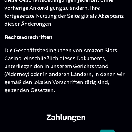
vorherige Ankündigung zu ändern. Ihre
fortgesetzte Nutzung der Seite gilt als Akzeptanz
dieser Änderungen.
Rechtsvorschriften
Die Geschäftsbedingungen von Amazon Slots
Casino, einschließlich dieses Dokuments,
unterliegen den in unserem Gerichtsstand
(Alderney) oder in anderen Ländern, in denen wir
gemäß den lokalen Vorschriften tätig sind,
geltenden Gesetzen.
Zahlungen