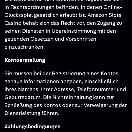
in Rechtsordnungen befinden, in denen Online-
Glücksspiel gesetzlich erlaubt ist. Amazon Slots
Casino behält sich das Recht vor, den Zugang zu
seinen Diensten in Übereinstimmung mit den
geltenden Gesetzen und Vorschriften
einzuschränken.
Kontoerstellung
Sie müssen bei der Registrierung eines Kontos
genaue Informationen angeben, einschließlich
Ihres Namens, Ihrer Adresse, Telefonnummer und
Geburtsdatum. Die Nichteinhaltung kann zur
Schließung des Kontos oder zur Verweigerung der
Dienstleistung führen.
Zahlungsbedingungen