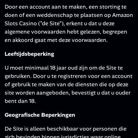
Door een account aan te maken, een storting te
doen of een weddenschap te plaatsen op Amazon
Slots Casino ("de Site"), erkent u dat u deze
algemene voorwaarden hebt gelezen, begrepen
en akkoord gaat met deze voorwaarden.
Leeftijdsbeperking
U moet minimaal 18 jaar oud zijn om de Site te
gebruiken. Door u te registreren voor een account
of gebruik te maken van de diensten die op deze
site worden aangeboden, bevestigt u dat u ouder
bent dan 18.
Geografische Beperkingen
De Site is alleen beschikbaar voor personen die
zich bevinden binnen jurisdicties waar online