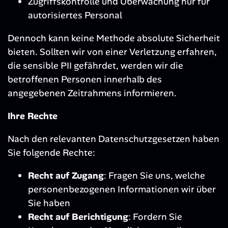
Zugriffskontrolle und Überwachung nur für
autorisiertes Personal
Dennoch kann keine Methode absolute Sicherheit
bieten. Sollten wir von einer Verletzung erfahren,
die sensible PII gefährdet, werden wir die
betroffenen Personen innerhalb des
angegebenen Zeitrahmens informieren.
Ihre Rechte
Nach den relevanten Datenschutzgesetzen haben
Sie folgende Rechte:
Recht auf Zugang
: Fragen Sie uns, welche
personenbezogenen Informationen wir über
Sie haben
Recht auf Berichtigung
: Fordern Sie