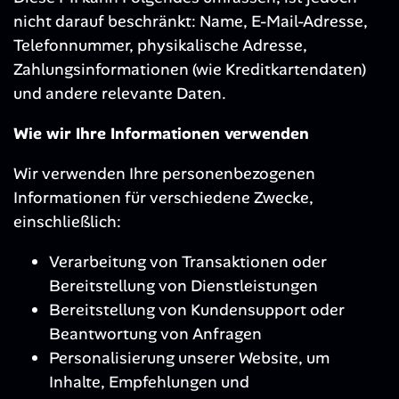
nicht darauf beschränkt: Name, E-Mail-Adresse,
Telefonnummer, physikalische Adresse,
Zahlungsinformationen (wie Kreditkartendaten)
und andere relevante Daten.
Wie wir Ihre Informationen verwenden
Wir verwenden Ihre personenbezogenen
Informationen für verschiedene Zwecke,
einschließlich:
Verarbeitung von Transaktionen oder
Bereitstellung von Dienstleistungen
Bereitstellung von Kundensupport oder
Beantwortung von Anfragen
Personalisierung unserer Website, um
Inhalte, Empfehlungen und