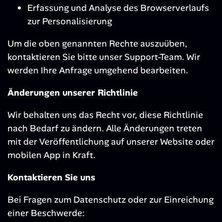
Erfassung und Analyse des Browserverlaufs
zur Personalisierung
Um die oben genannten Rechte auszuüben,
kontaktieren Sie bitte unser Support-Team. Wir
werden Ihre Anfrage umgehend bearbeiten.
Änderungen unserer Richtlinie
Wir behalten uns das Recht vor, diese Richtlinie
nach Bedarf zu ändern. Alle Änderungen treten
mit der Veröffentlichung auf unserer Website oder
mobilen App in Kraft.
Kontaktieren Sie uns
Bei Fragen zum Datenschutz oder zur Einreichung
einer Beschwerde: