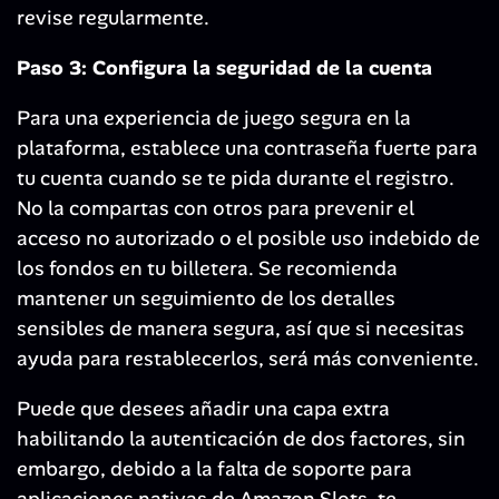
revise regularmente.
Paso 3: Configura la seguridad de la cuenta
Para una experiencia de juego segura en la
plataforma, establece una contraseña fuerte para
tu cuenta cuando se te pida durante el registro.
No la compartas con otros para prevenir el
acceso no autorizado o el posible uso indebido de
los fondos en tu billetera. Se recomienda
mantener un seguimiento de los detalles
sensibles de manera segura, así que si necesitas
ayuda para restablecerlos, será más conveniente.
Puede que desees añadir una capa extra
habilitando la autenticación de dos factores, sin
embargo, debido a la falta de soporte para