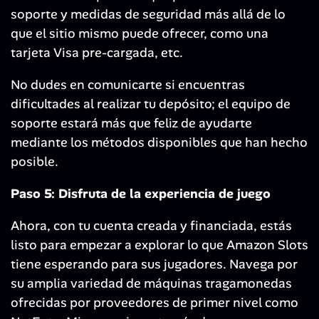
soporte y medidas de seguridad más allá de lo
que el sitio mismo puede ofrecer, como una
tarjeta Visa pre-cargada, etc.
No dudes en comunicarte si encuentras
dificultades al realizar tu depósito; el equipo de
soporte estará más que feliz de ayudarte
mediante los métodos disponibles que han hecho
posible.
Paso 5: Disfruta de la experiencia de juego
Ahora, con tu cuenta creada y financiada, estás
listo para empezar a explorar lo que Amazon Slots
tiene esperando para sus jugadores. Navega por
su amplia variedad de máquinas tragamonedas
ofrecidas por proveedores de primer nivel como