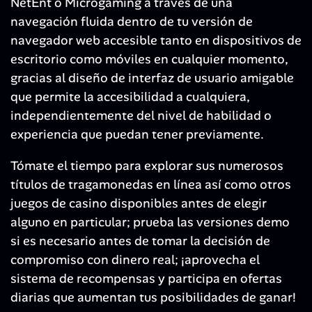
NetEnt o Microgaming a través de una
navegación fluida dentro de tu versión de
navegador web accesible tanto en dispositivos de
escritorio como móviles en cualquier momento,
gracias al diseño de interfaz de usuario amigable
que permite la accesibilidad a cualquiera,
independientemente del nivel de habilidad o
experiencia que puedan tener previamente.
Tómate el tiempo para explorar sus numerosos
títulos de tragamonedas en línea así como otros
juegos de casino disponibles antes de elegir
alguno en particular; prueba las versiones demo
si es necesario antes de tomar la decisión de
compromiso con dinero real; ¡aprovecha el
sistema de recompensas y participa en ofertas
diarias que aumentan tus posibilidades de ganar!