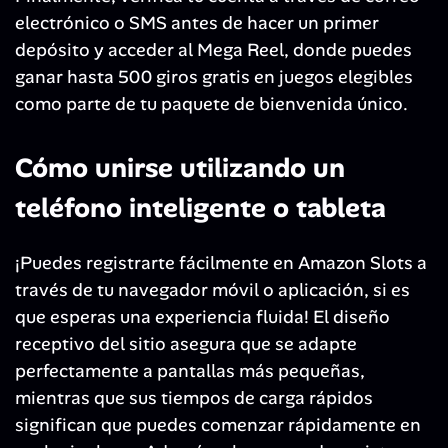
electrónico o SMS antes de hacer un primer
depósito y acceder al Mega Reel, donde puedes
ganar hasta 500 giros gratis en juegos elegibles
como parte de tu paquete de bienvenida único.
Cómo unirse utilizando un
teléfono inteligente o tableta
¡Puedes registrarte fácilmente en Amazon Slots a
través de tu navegador móvil o aplicación, si es
que esperas una experiencia fluida! El diseño
receptivo del sitio asegura que se adapte
perfectamente a pantallas más pequeñas,
mientras que sus tiempos de carga rápidos
significan que puedes comenzar rápidamente en