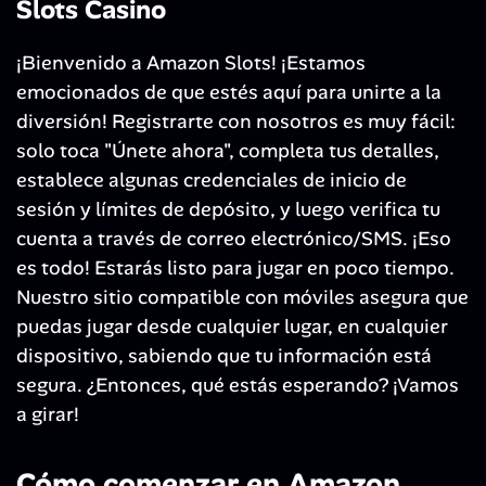
Slots Casino
¡Bienvenido a Amazon Slots! ¡Estamos
emocionados de que estés aquí para unirte a la
diversión! Registrarte con nosotros es muy fácil:
solo toca "Únete ahora", completa tus detalles,
establece algunas credenciales de inicio de
sesión y límites de depósito, y luego verifica tu
cuenta a través de correo electrónico/SMS. ¡Eso
es todo! Estarás listo para jugar en poco tiempo.
Nuestro sitio compatible con móviles asegura que
puedas jugar desde cualquier lugar, en cualquier
dispositivo, sabiendo que tu información está
segura. ¿Entonces, qué estás esperando? ¡Vamos
a girar!
Cómo comenzar en Amazon