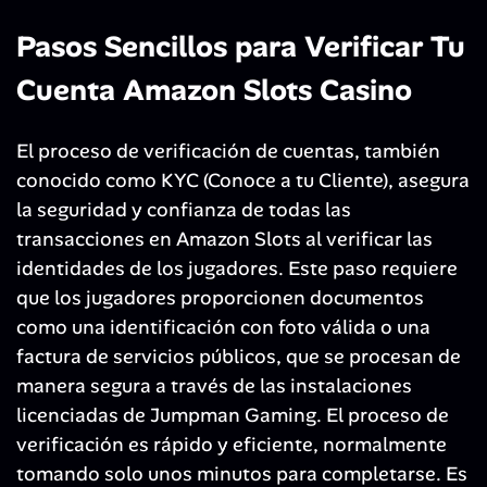
Pasos Sencillos para Verificar Tu
Cuenta Amazon Slots Casino
El proceso de verificación de cuentas, también
conocido como KYC (Conoce a tu Cliente), asegura
la seguridad y confianza de todas las
transacciones en Amazon Slots al verificar las
identidades de los jugadores. Este paso requiere
que los jugadores proporcionen documentos
como una identificación con foto válida o una
factura de servicios públicos, que se procesan de
manera segura a través de las instalaciones
licenciadas de Jumpman Gaming. El proceso de
verificación es rápido y eficiente, normalmente
tomando solo unos minutos para completarse. Es