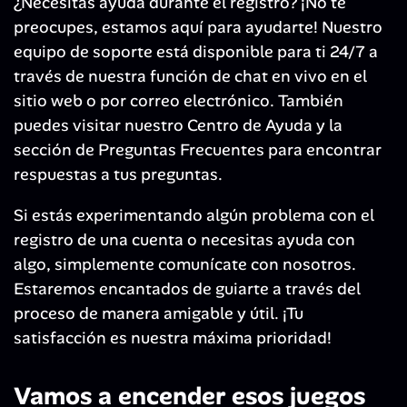
¿Necesitas ayuda durante el registro? ¡No te
preocupes, estamos aquí para ayudarte! Nuestro
equipo de soporte está disponible para ti 24/7 a
través de nuestra función de chat en vivo en el
sitio web o por correo electrónico. También
puedes visitar nuestro Centro de Ayuda y la
sección de Preguntas Frecuentes para encontrar
respuestas a tus preguntas.
Si estás experimentando algún problema con el
registro de una cuenta o necesitas ayuda con
algo, simplemente comunícate con nosotros.
Estaremos encantados de guiarte a través del
proceso de manera amigable y útil. ¡Tu
satisfacción es nuestra máxima prioridad!
Vamos a encender esos juegos