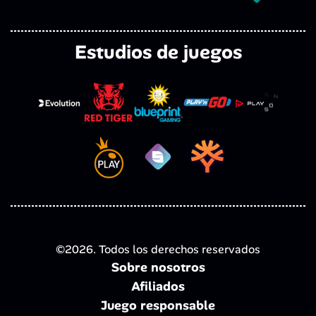
Estudios de juegos
©
2026
. Todos los derechos reservados
Sobre nosotros
Afiliados
Juego responsable