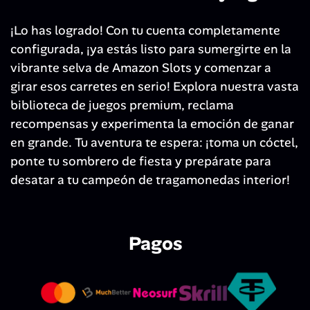
¡Lo has logrado! Con tu cuenta completamente
configurada, ¡ya estás listo para sumergirte en la
vibrante selva de Amazon Slots y comenzar a
girar esos carretes en serio! Explora nuestra vasta
biblioteca de juegos premium, reclama
recompensas y experimenta la emoción de ganar
en grande. Tu aventura te espera: ¡toma un cóctel,
ponte tu sombrero de fiesta y prepárate para
desatar a tu campeón de tragamonedas interior!
Pagos