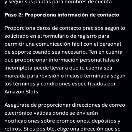
y seguir sus pautas para nombres de cuenta.
Paso 2: Proporciona información de contacto
Proporciona datos de contacto precisos según lo
solicitado en el formulario de registro para
permitir una comunicación fácil con el personal
de soporte cuando sea necesario. Ten en cuenta
que proporcionar información personal falsa o
incompleta puede llevar a que tu cuenta sea
marcada para revisión o incluso terminada según
los términos y condiciones especificados por
Amazon Slots.
Asegúrate de proporcionar direcciones de correo
electrónico válidas donde se enviarán
notificaciones sobre promociones, depósitos y
retiros. Si es posible, elige una dirección que se