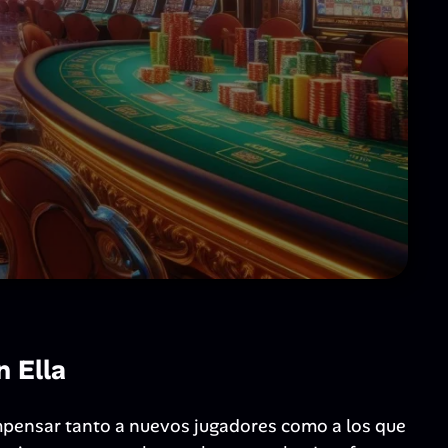
 Ella
pensar tanto a nuevos jugadores como a los que