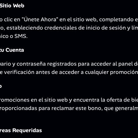
 Sitio Web
 clic en "Únete Ahora" en el sitio web, completando el
, estableciendo credenciales de inicio de sesión y lím
nico o SMS.
 tu Cuenta
ario y contraseña registrados para acceder al panel d
 verificación antes de acceder a cualquier promoción
o
romociones en el sitio web y encuentra la oferta de b
 proporcionadas para reclamar este bono, que general
areas Requeridas