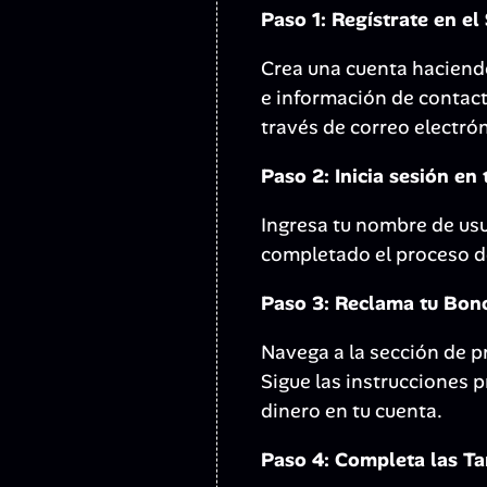
Paso 1: Regístrate en el
Crea una cuenta haciendo
e información de contacto
través de correo electró
Paso 2: Inicia sesión en
Ingresa tu nombre de usu
completado el proceso de
Paso 3: Reclama tu Bon
Navega a la sección de p
Sigue las instrucciones
dinero en tu cuenta.
Paso 4: Completa las T