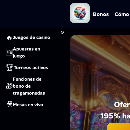
Bonos
Cómo 
🔥
Juegos de casino
Apuestas en
🆕
juego
🏆
Torneos activos
Funciones de
🎁
bono de
tragamonedas
Ofer
🎥
Mesas en vivo
195% ha