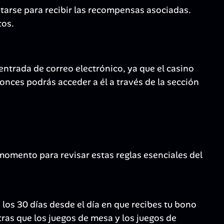
tarse para recibir las recompensas asociadas.
tos.
ntrada de correo electrónico, ya que el casino
onces podrás acceder a él a través de la sección
omento para revisar estas reglas esenciales del
los 30 días desde el día en que recibes tu bono
ras que los juegos de mesa y los juegos de