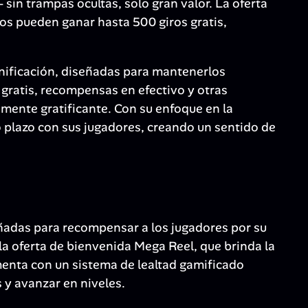
 sin trampas ocultas, solo gran valor. La oferta
os pueden ganar hasta 500 giros gratis,
nificación, diseñadas para mantenerlos
gratis, recompensas en efectivo y otras
mente gratificante. Con su enfoque en la
go plazo con sus jugadores, creando un sentido de
adas para recompensar a los jugadores por su
la oferta de bienvenida Mega Reel, que brinda la
menta con un sistema de lealtad gamificado
y avanzar en niveles.