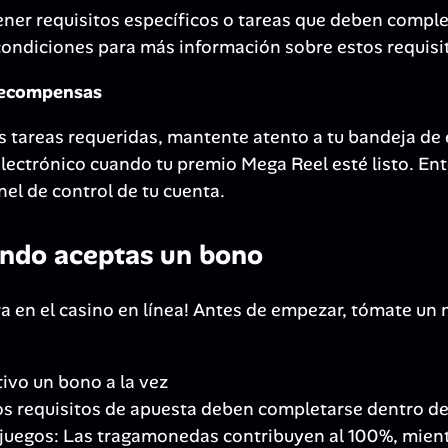
er requisitos específicos o tareas que deben comple
condiciones para más información sobre estos requisi
Recompensas
 tareas requeridas, mantente atento a tu bandeja de e
electrónico cuando tu premio Mega Reel esté listo. Ent
el de control de tu cuenta.
ndo aceptas un bono
en el casino en línea! Antes de empezar, tómate un m
ivo un bono a la vez
os requisitos de apuesta deben completarse dentro de 
 juegos: Las tragamonedas contribuyen al 100%, mient