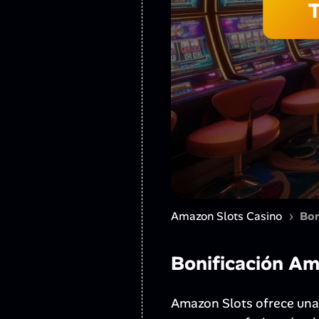
T
›
Amazon Slots Casino
Bo
Bonificación Am
Amazon Slots ofrece una