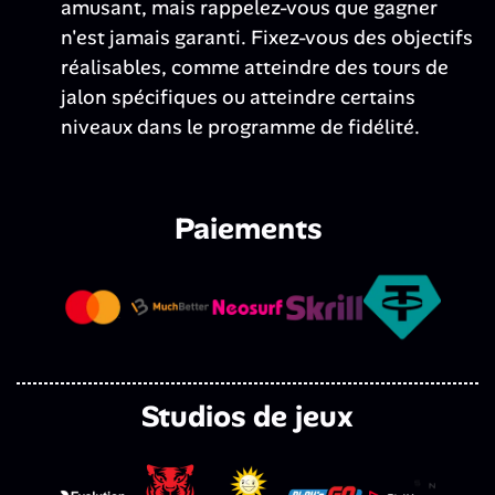
amusant, mais rappelez-vous que gagner
n'est jamais garanti. Fixez-vous des objectifs
réalisables, comme atteindre des tours de
jalon spécifiques ou atteindre certains
niveaux dans le programme de fidélité.
Paiements
Studios de jeux