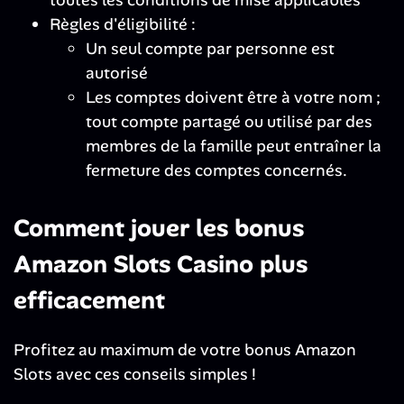
Règles d'éligibilité :
Un seul compte par personne est
autorisé
Les comptes doivent être à votre nom ;
tout compte partagé ou utilisé par des
membres de la famille peut entraîner la
fermeture des comptes concernés.
Comment jouer les bonus
Amazon Slots Casino plus
efficacement
Profitez au maximum de votre bonus Amazon
Slots avec ces conseils simples !