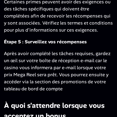
Certaines primes peuvent avoir des exigences ou
des tâches spécifiques qui doivent être
complétées afin de recevoir les récompenses qui
y sont associées. Vérifiez les termes et conditions
pour plus d'informations sur ces exigences.
Étape 5 : Surveillez vos récompenses
Après avoir complété les tâches requises, gardez
un œil sur votre boîte de réception e-mail car le
casino vous informera par e-mail lorsque votre
prix Mega Reel sera prêt. Vous pourrez ensuite y
accéder via la section des promotions de votre
tableau de bord de compte
À quoi s'attendre lorsque vous
acceptez un bonus