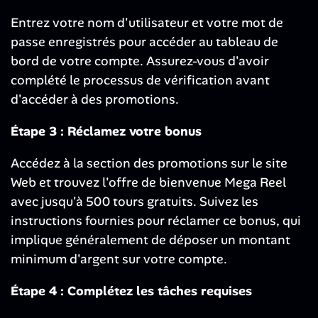
Entrez votre nom d'utilisateur et votre mot de
passe enregistrés pour accéder au tableau de
bord de votre compte. Assurez-vous d'avoir
complété le processus de vérification avant
d'accéder à des promotions.
Étape 3 : Réclamez votre bonus
Accédez à la section des promotions sur le site
Web et trouvez l'offre de bienvenue Mega Reel
avec jusqu'à 500 tours gratuits. Suivez les
instructions fournies pour réclamer ce bonus, qui
implique généralement de déposer un montant
minimum d'argent sur votre compte.
Étape 4 : Complétez les tâches requises