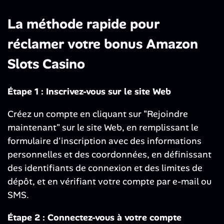
La méthode rapide pour
réclamer votre bonus Amazon
Slots Casino
Étape 1 : Inscrivez-vous sur le site Web
Créez un compte en cliquant sur "Rejoindre
maintenant" sur le site Web, en remplissant le
formulaire d'inscription avec des informations
personnelles et des coordonnées, en définissant
des identifiants de connexion et des limites de
dépôt, et en vérifiant votre compte par e-mail ou
SMS.
Étape 2 : Connectez-vous à votre compte