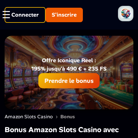
Connecter
S'inscrire
Offre Iconique Reel :
195% jusqu'à 490 € + 235 FS
Prendre le bonus
›
Amazon Slots Casino
Bonus
Bonus Amazon Slots Casino avec