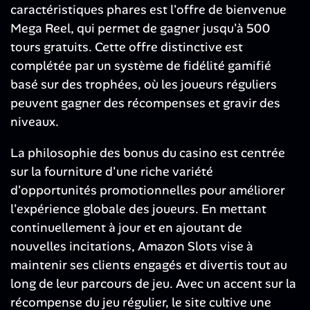
caractéristiques phares est l'offre de bienvenue
Mega Reel, qui permet de gagner jusqu'à 500
tours gratuits. Cette offre distinctive est
complétée par un système de fidélité gamifié
basé sur des trophées, où les joueurs réguliers
peuvent gagner des récompenses et gravir des
niveaux.
La philosophie des bonus du casino est centrée
sur la fourniture d'une riche variété
d'opportunités promotionnelles pour améliorer
l'expérience globale des joueurs. En mettant
continuellement à jour et en ajoutant de
nouvelles incitations, Amazon Slots vise à
maintenir ses clients engagés et divertis tout au
long de leur parcours de jeu. Avec un accent sur la
récompense du jeu régulier, le site cultive une