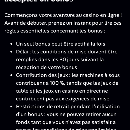
Commençons votre aventure au casino en ligne !
Avant de débuter, prenez un instant pour lire ces
règles essentielles concernant les bonus :
Un seul bonus peut être actif à la fois
Délai : les conditions de mise doivent être
remplies dans les 30 jours suivant la
réception de votre bonus
Contribution des jeux : les machines à sous
contribuent à 100 %, tandis que les jeux de
table et les jeux en casino en direct ne
contribuent pas aux exigences de mise
Restrictions de retrait pendant l'utilisation
d'un bonus : vous ne pouvez retirer aucun
fonds tant que vous n'avez pas satisfait à
toutes les conditions de mise applicables