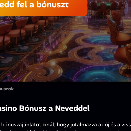
edd fel a bónuszt
nuszok
asino Bónusz a Neveddel
ónuszajánlatot kínál, hogy jutalmazza az új és a vis