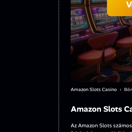
V
›
Amazon Slots Casino
Bó
Amazon Slots C
Az Amazon Slots számos b