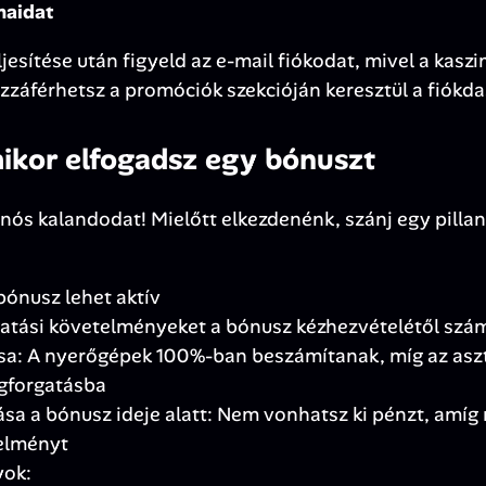
maidat
jesítése után figyeld az e-mail fiókodat, mivel a kasz
hozzáférhetsz a promóciók szekcióján keresztül a fiók
mikor elfogadsz egy bónuszt
zinós kalandodat! Mielőtt elkezdenénk, szánj egy pill
bónusz lehet aktív
atási követelményeket a bónusz kézhezvételétől számít
sa: A nyerőgépek 100%-ban beszámítanak, míg az aszta
gforgatásba
ása a bónusz ideje alatt: Nem vonhatsz ki pénzt, amíg
elményt
yok: