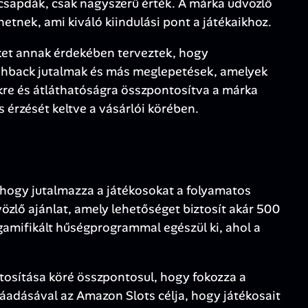
t csapdák, csak nagyszerű érték. A márka üdvözlő
tnek, ami kiváló kiindulási pont a játékaikhoz.
ket annak érdekében terveztek, hogy
ashback jutalmak és más meglepetések, amelyek
ékre és átláthatóságra összpontosítva a márka
s érzését keltve a vásárlói körében.
 hogy jutalmazza a játékosokat a folyamatos
özlő ajánlat, amely lehetőséget biztosít akár 500
gamifikált hűségprogrammal egészül ki, ahol a
tosítása köré összpontosul, hogy fokozza a
záadásával az Amazon Slots célja, hogy játékosait