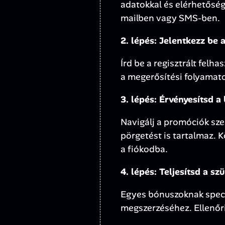
adatokkal és elérhetőség
mailben vagy SMS-ben.
2. lépés: Jelentkezz be 
Írd be a regisztrált fel
a megerősítési folyamat
3. lépés: Érvényesítsd 
Navigálj a promóciók sze
pörgetést is tartalmaz. 
a fiókodba.
4. lépés: Teljesítsd a s
Egyes bónuszoknak specif
megszerzéséhez. Ellenőri