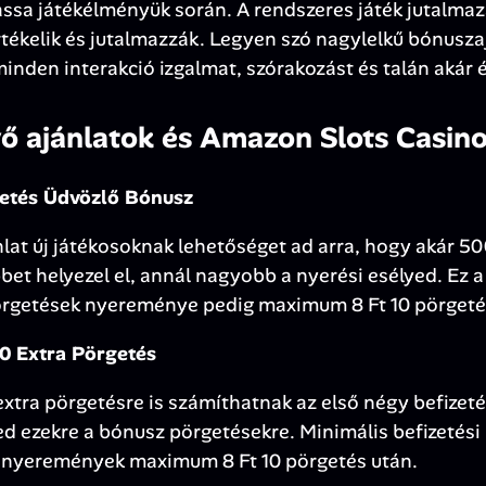
assa játékélményük során. A rendszeres játék jutalma
rtékelik és jutalmazzák. Legyen szó nagylelkű bónusza
inden interakció izgalmat, szórakozást és talán akár 
ő ajánlatok és Amazon Slots Casino
etés Üdvözlő Bónusz
lat új játékosoknak lehetőséget ad arra, hogy akár 5
et helyezel el, annál nagyobb a nyerési esélyed. Ez a 
pörgetések nyereménye pedig maximum 8 Ft 10 pörgeté
0 Extra Pörgetés
extra pörgetésre is számíthatnak az első négy befizeté
ed ezekre a bónusz pörgetésekre. Minimális befizetés
 nyeremények maximum 8 Ft 10 pörgetés után.