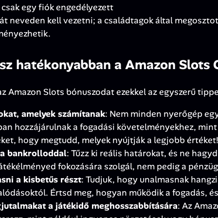
csak egy fiók engedélyezett
ját neveden kell vezetni; a családtagok által megosztot
ményezhetik.
sz hatékonyabban a Amazon Slots 
az Amazon Slots bónuszodat ezekkel az egyszerű tippe
kokat, amelyek számítanak
: Nem minden nyerőgép egyf
an hozzájárulnak a fogadási követelményekhez, mint 
leket, hogy megtudd, melyek nyújtják a legjobb értéket
a bankrolloddal
: Tűzz ki reális határokat, és ne hag
 játékélményed fokozására szolgál, nem pedig a pénzüg
asni a kisbetűs részt
: Tudjuk, hogy unalmasnak hangzik
lódásoktól. Értsd meg, hogyan működik a fogadás, és
gjutalmakat a játékidő meghosszabbítására
: Az Amaz