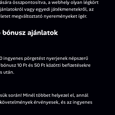
zására összpontosítva, a webhely olyan légkört
jánlatokról vagy egyedi játékmenetekről, az
életet megváltoztató nyereményeket ígér.
 bónusz ajánlatok
00 ingyenes pörgetést nyerjenek népszerű
bónusz 10 Ft és 50 Ft közötti befizetésekre
s után.
sük során! Minél többet helyezel el, annál
i követelmények érvényesek, és az ingyenes