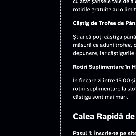
cu atât șansele tale de a
rotirile gratuite au o limi
Câștig de Trofee de Pân
Știai că poți câștiga pân
măsură ce aduni trofee, c
depunere, iar câștigurile 
Rotiri Suplimentare în 
În fiecare zi între 15:00
rotiri suplimentare la sl
câștiga sunt mai mari.
Calea Rapidă de
Pasul 1: Înscrie-te pe sit