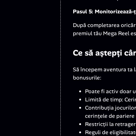
Pasul 5: Monitorizează-
După completarea oricăror
premiul tău Mega Reel est
Ce să aștepți câ
Să începem aventura ta la
bonusurile:
Poate fi activ doar 
Limită de timp: Ceri
Contribuția jocurilor
cerințele de pariere
Restricții la retrage
Reguli de eligibilitat