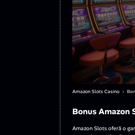
›
Amazon Slots Casino
Bon
Bonus Amazon Sl
Amazon Slots oferă o gamă