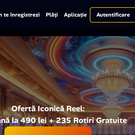
 te înregistrezi
Plăți
Aplicație
Autentificare
Ofertă Iconică Reel:
ă la 490 lei + 235 Rotiri Gratuite