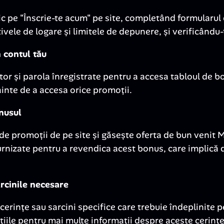
c pe "Înscrie-te acum" pe site, completând formularul 
tivele de logare și limitele de depunere, și verificându
n contul tău
or și parola înregistrate pentru a accesa tabloul de bor
ainte de a accesa orice promoții.
nusul
e promoții de pe site și găsește oferta de bun venit M
urnizate pentru a revendica acest bonus, care implică
rcinile necesare
erințe sau sarcini specifice care trebuie îndeplinite
ițiile pentru mai multe informații despre aceste cerințe