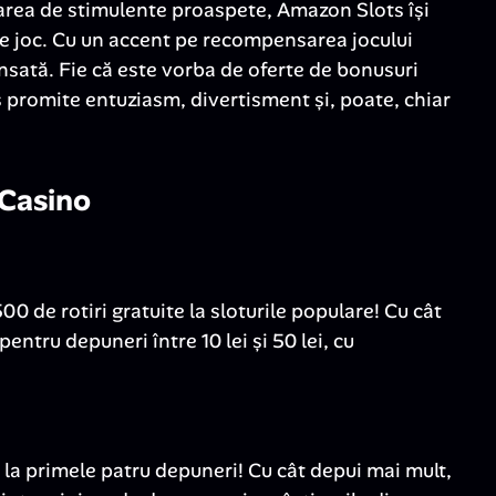
garea de stimulente proaspete, Amazon Slots își
 de joc. Cu un accent pe recompensarea jocului
ensată. Fie că este vorba de oferte de bonusuri
 promite entuziasm, divertisment și, poate, chiar
 Casino
0 de rotiri gratuite la sloturile populare! Cu cât
ntru depuneri între 10 lei și 50 lei, cu
 la primele patru depuneri! Cu cât depui mai mult,