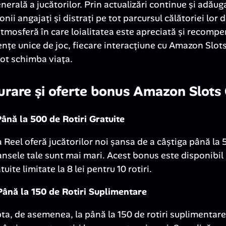
erală a jucătorilor. Prin actualizări continue și adău
ii angajați și distrați pe tot parcursul călătoriei lor
o atmosferă în care loialitatea este apreciată și recomp
nțe unice de joc, fiecare interacțiune cu Amazon Slots
pot schimba viața.
urare și oferte bonus Amazon Slots
ână la 500 de Rotiri Gratuite
Reel oferă jucătorilor noi șansa de a câștiga până la 50
nsele tale sunt mai mari. Acest bonus este disponibil pe
tuite limitate la 8 lei pentru 10 rotiri.
Până la 150 de Rotiri Suplimentare
pta, de asemenea, la până la 150 de rotiri suplimentare