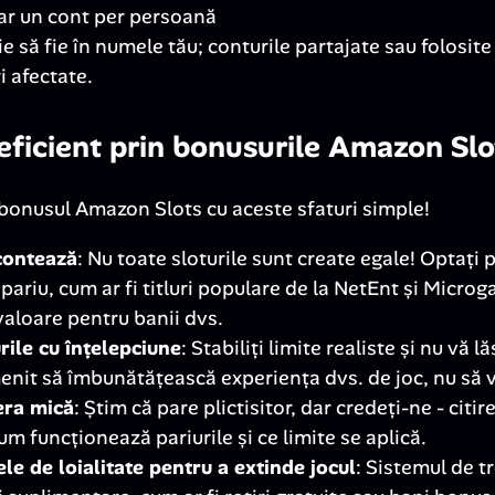
ar un cont per persoană
ie să fie în numele tău; conturile partajate sau folosit
 afectate.
eficient prin bonusurile Amazon Slo
bonusul Amazon Slots cu aceste sfaturi simple!
 contează
: Nu toate sloturile sunt create egale! Optați
 pariu, cum ar fi titluri populare de la NetEnt și Micro
valoare pentru banii dvs.
rile cu înțelepciune
: Stabiliți limite realiste și nu vă
menit să îmbunătățească experiența dvs. de joc, nu să v
tera mică
: Știm că pare plictisitor, dar credeți-ne - ci
um funcționează pariurile și ce limite se aplică.
le de loialitate pentru a extinde jocul
: Sistemul de 