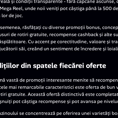
reală și condiții transparente - fără capcane ascunse,
ega Reel, unde noii veniți pot câștiga până la 500 de 
lor de joc.
 asemenea, răsfățați cu diverse promoții bonus, concepu
suri de rotiri gratuite, recompense cashback și alte su
splătitoare. Cu accent pe corectitudine, valoare și t
jucătorii săi, creând un sentiment de încredere și loiali
țiilor din spatele fiecărei oferte
ă vastă de promoții interesante menite să recompensez
cele mai remarcabile caracteristici este oferta de bun 
tiri gratuite. Această ofertă distinctivă este completa
ișnuiți pot câștiga recompense și pot avansa pe nivelur
azinoului se concentrează pe oferirea unei varietăți 