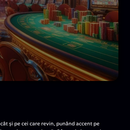
cât și pe cei care revin, punând accent pe