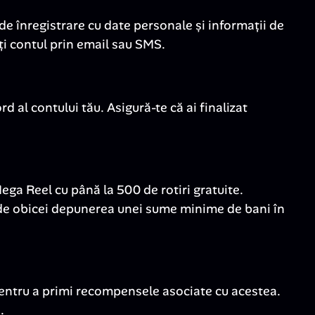
de înregistrare cu date personale și informații de
-ți contul prin email sau SMS.
d al contului tău. Asigură-te că ai finalizat
ega Reel cu până la 500 de rotiri gratuite.
 de obicei depunerea unei sume minime de bani în
 pentru a primi recompensele asociate cu acestea.
.