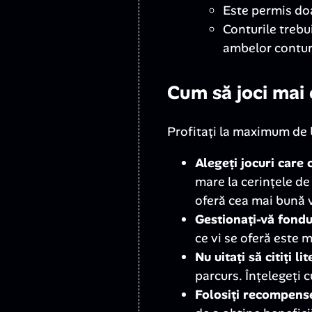
Este permis do
Conturile trebu
ambelor conturi
Cum să joci mai 
Profitați la maximum de 
Alegeți jocuri care
mare la cerințele de
oferă cea mai bună 
Gestionați-vă fondu
ce vi se oferă este 
Nu uitați să citiți li
parcurs. Înțelegeți c
Folosiți recompense