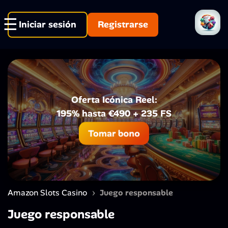
Iniciar sesión
Registrarse
Oferta Icónica Reel:
195% hasta €490 + 235 FS
Tomar bono
›
Amazon Slots Casino
Juego responsable
Juego responsable