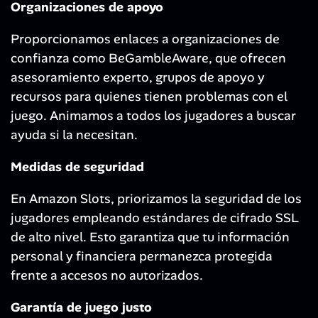
Organizaciones de apoyo
Proporcionamos enlaces a organizaciones de
confianza como BeGambleAware, que ofrecen
asesoramiento experto, grupos de apoyo y
recursos para quienes tienen problemas con el
juego. Animamos a todos los jugadores a buscar
ayuda si la necesitan.
Medidas de seguridad
En Amazon Slots, priorizamos la seguridad de los
jugadores empleando estándares de cifrado SSL
de alto nivel. Esto garantiza que tu información
personal y financiera permanezca protegida
frente a accesos no autorizados.
Garantía de juego justo