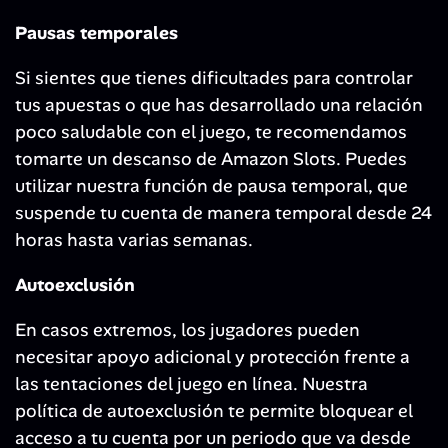
Pausas temporales
Si sientes que tienes dificultades para controlar
tus apuestas o que has desarrollado una relación
poco saludable con el juego, te recomendamos
tomarte un descanso de Amazon Slots. Puedes
utilizar nuestra función de pausa temporal, que
suspende tu cuenta de manera temporal desde 24
horas hasta varias semanas.
Autoexclusión
En casos extremos, los jugadores pueden
necesitar apoyo adicional y protección frente a
las tentaciones del juego en línea. Nuestra
política de autoexclusión te permite bloquear el
acceso a tu cuenta por un periodo que va desde