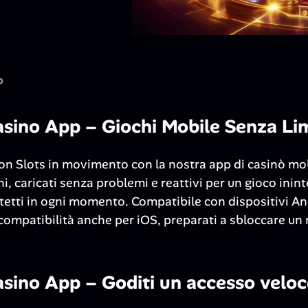
p
sino App – Giochi Mobile Senza Lim
azon Slots in movimento con la nostra app di casinò m
hi, caricati senza problemi e reattivi per un gioco ininte
etti in ogni momento. Compatibile con dispositivi And
ompatibilità anche per iOS, preparati a sbloccare un 
ino App – Goditi un accesso veloce