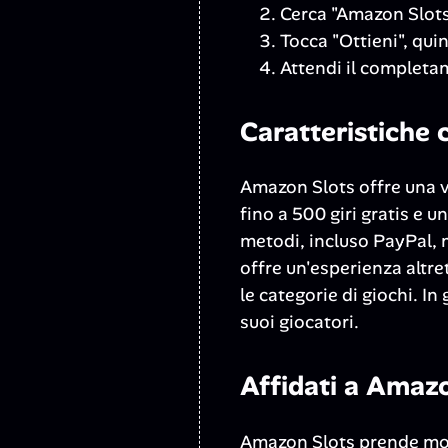
Cerca "Amazon Slots" 
Tocca "Ottieni", qui
Attendi il complet
Caratteristiche 
Amazon Slots offre una va
fino a 500 giri gratis e u
metodi, incluso PayPal, m
offre un'esperienza altr
le categorie di giochi. I
suoi giocatori.
Affidati a Amazo
Amazon Slots prende molto