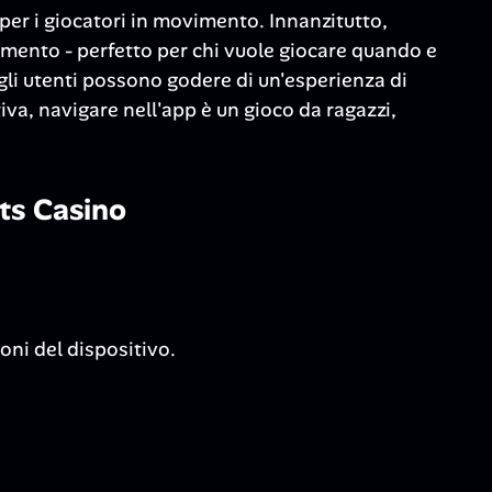
per i giocatori in movimento. Innanzitutto,
omento - perfetto per chi vuole giocare quando e
 gli utenti possono godere di un'esperienza di
tiva, navigare nell'app è un gioco da ragazzi,
ts Casino
oni del dispositivo.