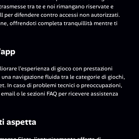
e trasmesse tra te e noi rimangano riservate e
ll per difendere contro accessi non autorizzati.
one, offrendoti completa tranquillità mentre ti
'app
orare l'esperienza di gioco con prestazioni
 una navigazione fluida tra le categorie di giochi,
et. In caso di problemi tecnici o preoccupazioni,
 email o le sezioni FAQ per ricevere assistenza
ti aspetta