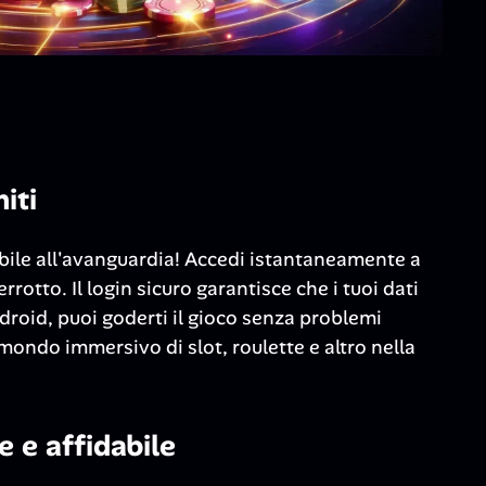
iti
obile all'avanguardia! Accedi istantaneamente a
rrotto. Il login sicuro garantisce che i tuoi dati
roid, puoi goderti il gioco senza problemi
mondo immersivo di slot, roulette e altro nella
 e affidabile