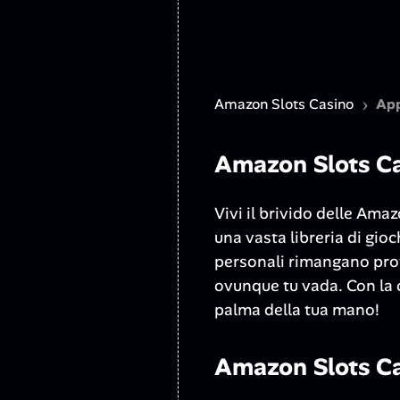
›
Amazon Slots Casino
Ap
Amazon Slots Ca
Vivi il brivido delle Am
una vasta libreria di gioc
personali rimangano prot
ovunque tu vada. Con la c
palma della tua mano!
Amazon Slots Cas