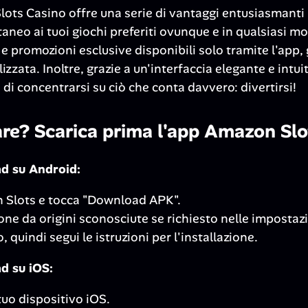
lots Casino offre una serie di vantaggi entusiasmanti 
aneo ai tuoi giochi preferiti ovunque e in qualsiasi m
e promozioni esclusive disponibili solo tramite l'app,
izzata. Inoltre, grazie a un'interfaccia elegante e intui
di concentrarsi su ciò che conta davvero: divertirsi!
are? Scarica prima l'app Amazon Slo
ad su Android:
on Slots e tocca "Download APK".
ione da origini sconosciute se richiesto nelle impostazi
o, quindi segui le istruzioni per l'installazione.
ad su iOS:
tuo dispositivo iOS.