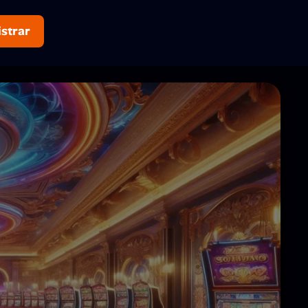
strar