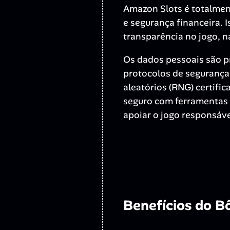
Amazon Slots é totalment
e segurança financeira. 
transparência no jogo, n
Os dados pessoais são pro
protocolos de segurança 
aleatórios (RNG) certif
seguro com ferramentas 
apoiar o jogo responsáve
Benefícios do B