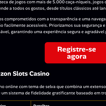
teca de jogos com mais de 5.000 caça-níqueis, jogos 
nde a todos os gostos, desde títulos clássicos até l
s comprometidos com a transparência e uma navegaçã
ão facilmente acessíveis. Priorizamos sua segurança e 
ável, garantindo uma experiência segura e agradável 
Registre-se
agora
zon Slots Casino
no online com tema de selva que combina um extenso
 um sistema de fidelidade gratificante baseado em tr
tica
Detalhes