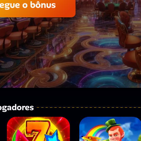
egue o bônus
jogadores