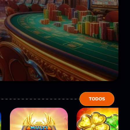
TODOS