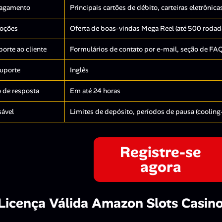
pagamento
Principais cartões de débito, carteiras eletrôni
oções
Oferta de boas-vindas Mega Reel (até 500 rodada
orte ao cliente
Formulários de contato por e-mail, seção de FAQ
uporte
Inglês
 de resposta
Em até 24 horas
ável
Limites de depósito, períodos de pausa (cooling-
Registre-se
agora
Licença Válida Amazon Slots Casin