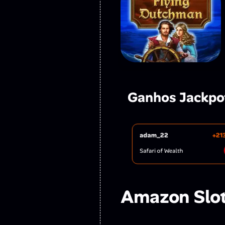
Ganhos Jackpo
adam_22
+21
Safari of Wealth
Amazon Slot