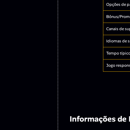
Opções de 
Bônus/Prom
Canais de sup
Idiomas de s
Tempo típico
Jogo respons
Informações de 