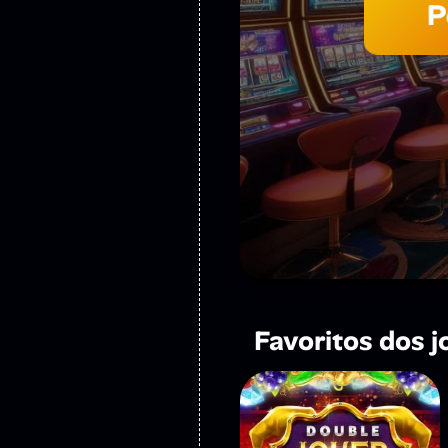
P
Favoritos dos 