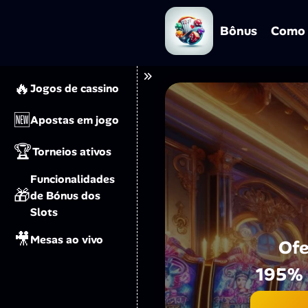
Bônus
Como 
🔥
Jogos de cassino
🆕
Apostas em jogo
🏆
Torneios ativos
Funcionalidades
🎁
de Bónus dos
Slots
🎥
Mesas ao vivo
Ofe
195% 